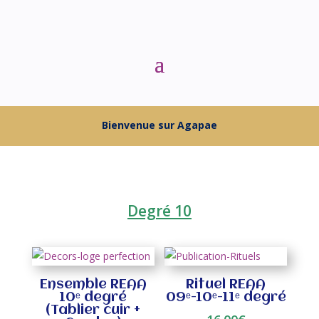
Bienvenue sur Agapae
Degré 10
Ensemble REAA
Rituel REAA
10ᵉ degré
09ᵉ-10ᵉ-11ᵉ degré
(Tablier cuir +