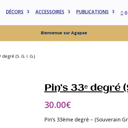
DÉCORS
ACCESSOIRES
PUBLICATIONS
0
Bienvenue sur Agapae
 degré (S. G. I. G.)
Pin’s 33ᵉ degré (S.
30.00
€
Pin’s 33ème degré – (Souverain G